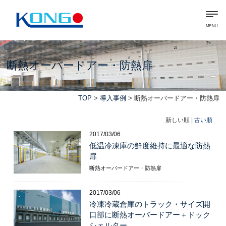
MENU
断熱オーバードアー・防熱扉
TOP
>
導入事例
> 断熱オーバードアー・防熱扉
新しい順 |
古い順
2017/03/06
低温冷凍庫の鮮度維持に最適な防熱
扉
断熱オーバードアー・防熱扉
2017/03/06
冷凍冷蔵倉庫のトラック・サイズ開
口部に断熱オーバードアー＋ドック
シェルター