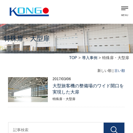
MENU
特殊扉・大型扉
TOP
>
導入事例
> 特殊扉・大型扉
新しい順 |
古い順
2017/03/06
大型旅客機の整備場のワイド開口を
実現した大扉
特殊扉・大型扉