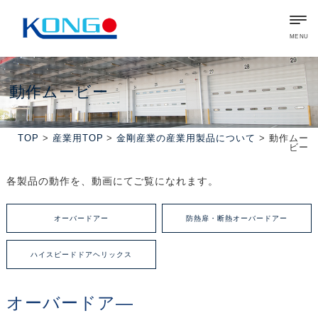
MENU
動作ムービー
TOP
>
産業用TOP
>
金剛産業の産業用製品について
> 動作ムー
ビー
各製品の動作を、動画にてご覧になれます。
オーバードアー
防熱扉・断熱オーバードアー
ハイスピードドアヘリックス
オーバードア―