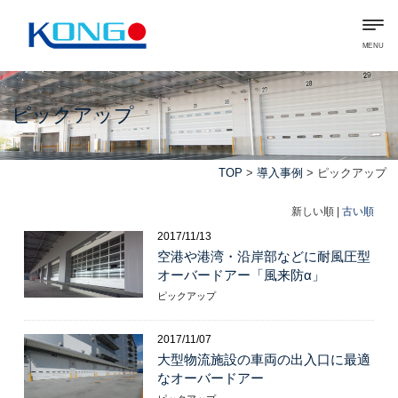
MENU
ピックアップ
TOP
>
導入事例
> ピックアップ
新しい順 |
古い順
2017/11/13
空港や港湾・沿岸部などに耐風圧型
オーバードアー「風来防α」
ピックアップ
2017/11/07
大型物流施設の車両の出入口に最適
なオーバードアー