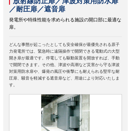
放射線防止扉／津波対策用防水扉
／耐圧扉／遮音扉
発電所や特殊性能を求められる施設の開口部に最適な
扉。
どんな事態が起こったとしても安全確保が最優先される原子
力発電所では、緊急時に遠隔操作で開閉できる電動式の大型
開き扉が最適です。停電しても駆動装置を開放すれば、手動
で開閉できます。その他、津波や高潮など災害から守る津波
対策用防水扉や、爆発の風圧や衝撃にも耐えられる堅牢な耐
圧扉、騒音を軽減する遮音扉など、用途により対応いたしま
す。