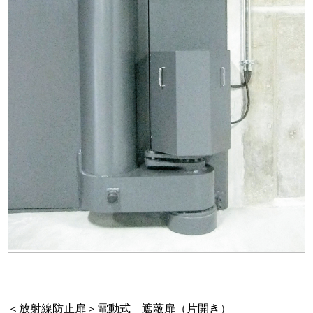
＜放射線防止扉＞電動式 遮蔽扉（片開き）