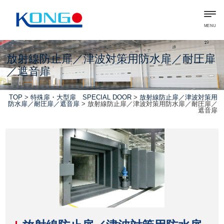
MENU
放射線防止扉／津波対策用防水扉／耐圧扉
／遮音扉
TOP
>
特殊扉・大型扉 SPECIAL DOOR
>
放射線防止扉／津波対策用
防水扉／耐圧扉／遮音扉
> 放射線防止扉／津波対策用防水扉／耐圧扉／
遮音扉