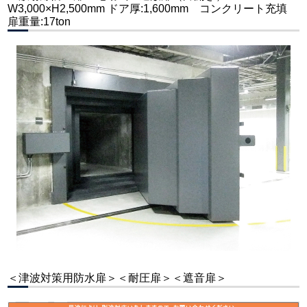
W3,000×H2,500mm ドア厚:1,600mm コンクリート充填
扉重量:17ton
＜津波対策用防水扉＞＜耐圧扉＞＜遮音扉＞