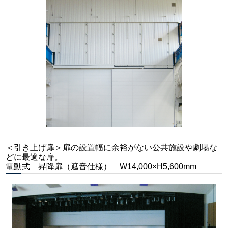
＜引き上げ扉＞扉の設置幅に余裕がない公共施設や劇場な
どに最適な扉。
電動式 昇降扉（遮音仕様） W14,000×H5,600mm