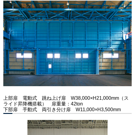
上部扉 電動式 跳ね上げ扉 W38,000×H21,000mm（ス
ライド昇降機搭載） 扉重量：42ton
下部扉 手動式 両引き分け扉 W11,000×H3,500mm