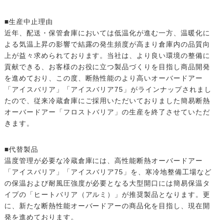
■生産中止理由
近年、配送・保管倉庫においては低温化が進む一方、温暖化に
よる気温上昇の影響で結露の発生頻度が高まり倉庫内の品質向
上が益々求められております。当社は、より良い環境の整備に
貢献できる、お客様のお役に立つ製品づくりを目指し商品開発
を進めており、この度、断熱性能のより高いオーバードアー
「アイスバリア」「アイスバリア75」がラインナップされまし
たので、従来冷蔵倉庫にご採用いただいておりました簡易断熱
オーバードアー「フロストバリア」の生産を終了させていただ
きます。
■代替製品
温度管理が必要な冷蔵倉庫には、高性能断熱オーバードアー
「アイスバリア」「アイスバリア75」を、寒冷地整備工場など
の保温および耐風圧強度が必要となる大型開口には簡易保温タ
イプの「ヒートバリア（アルミ）」が推奨製品となります。更
に、新たな断熱性能オーバードアーの商品化を目指し、現在開
発を進めております。