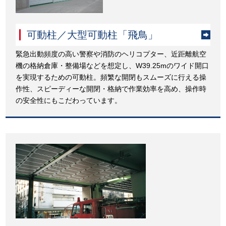
可動柱／大型可動柱「飛鳥」
緊急出動頻度の高い警察や消防のヘリコプター、近距離航空
機の格納倉庫・整備場などを想定し、W39.25mのワイド開口
を実現するための可動柱。頻繁な開閉もスムーズに行える操
作性、スピーディーな開閉・格納で作業効率を高め、操作時
の安全性にもこだわっています。