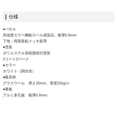
仕様
●パネル
高強度カラー鋼板ロール成形品、板厚0.8mm
下地：両面亜鉛メッキ処理
●塗装
ポリエステル系樹脂焼付塗装
2コート2ベーク
●カラー
ホワイト（調合色）
●吸音材
グラスウール 厚さ25mm、密度32kg/㎥
●裏板
アルミ多孔板 板厚0.8mm