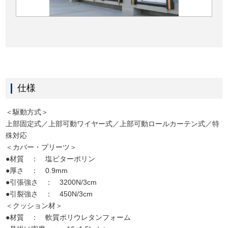
仕様
＜駆動方式＞
上部固定式／上部可動ワイヤー式／上部可動ロールカーテン式／特
殊対応
＜カバー・プリーツ＞
●材質 ： 塩ビターポリン
●厚さ ： 0.9mm
●引張強さ ： 3200N/3cm
●引裂強さ ： 450N/3cm
＜クッション材＞
●材質 ： 軟質ポリウレタンフォーム