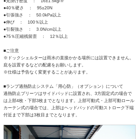
●見掛け密度 ： 16±1.5kg/㎥
●40％硬さ ： 95±20N
●引張強さ ： 50.0kPa以上
●伸び ： 100％以上
●引裂強さ ： 3.0N/cm以上
●75％圧縮残留歪 ： 12％以上
■ご注意
※ドックシェルターは雨水の直接かかる場所には設置できません。
庇を設置するなどの配慮をお願いします。
※仕様は予告なく変更することがあります。
■ランプ過熱防止システム「用心防」（オプション）について
過熱防止プリーツはサイドパッドに設置され、3方固定式の場合で
は上部4枚・下部3枚までとなります。上部可動式・上部可動ロール
カーテン式の場合では、上部はヘッドパッドの可動ストローク下端
付近まで下部は3枚目までとなります。