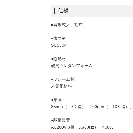
仕様
■電動式／手動式
●表面材
SUS304
●断熱材
硬質ウレタンフォーム
●フレーム材
木質系材料
●扉厚
85mm（＋3℃迄）、100mm（－10℃迄）、
●駆動装置
AC200V 3相（50/60Hz） 400W