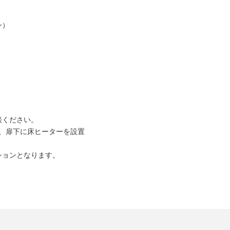
ン）
談ください。
、扉下に床ヒーターを設置
ションとなります。
。