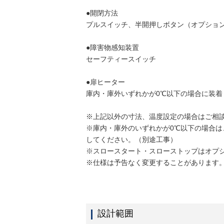
●開閉方法
プルスイッチ、半開押しボタン（オプショ
●障害物感知装置
セーフティースイッチ
●扉ヒーター
庫内・庫外いずれかが0℃以下の場合に装着
※上記以外の寸法、温度設定の場合はご相
※庫内・庫外のいずれかが0℃以下の場合は
してください。（別途工事）
※スロースタート・スローストップはオプ
※仕様は予告なく変更することがあります
設計範囲