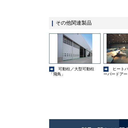
その他関連製品
可動柱／大型可動柱
ヒート
「飛鳥」
ーバードアー