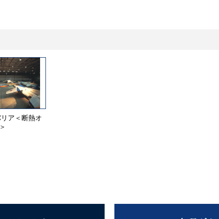
バリア＜断熱オ
＞