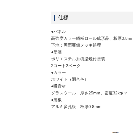
仕様
●パネル
高強度カラー鋼板ロール成形品、板厚0.8m
下地：両面亜鉛メッキ処理
●塗装
ポリエステル系樹脂焼付塗装
2コート2ベーク
●カラー
ホワイト（調合色）
●吸音材
グラスウール 厚さ25mm、密度32kg/㎥
●裏板
アルミ多孔板 板厚0.8mm