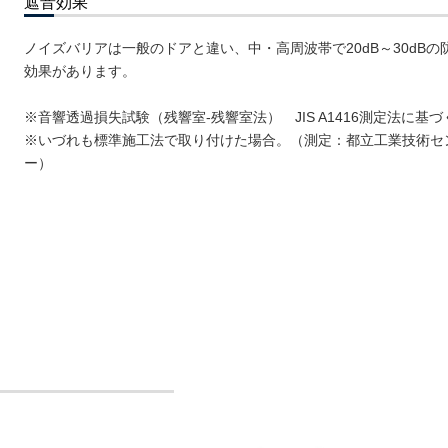
遮音効果
ノイズバリアは一般のドアと違い、中・高周波帯で20dB～30dBの
効果があります。
※音響透過損失試験（残響室-残響室法） JIS A1416測定法に基づ
※いづれも標準施工法で取り付けた場合。（測定：都立工業技術セ
ー）